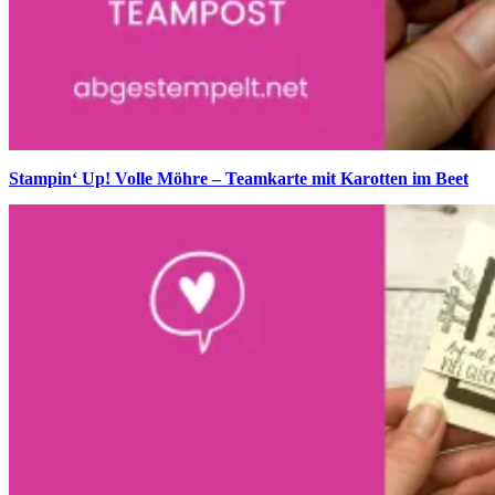
Stampin‘ Up! Volle Möhre – Teamkarte mit Karotten im Beet