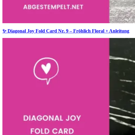
✨ Diagonal Joy Fold Card Nr. 9 – Fröhlich Floral + Anleitung