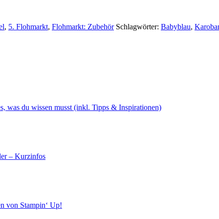
el
,
5. Flohmarkt
,
Flohmarkt: Zubehör
Schlagwörter:
Babyblau
,
Karoba
s, was du wissen musst (inkl. Tipps & Inspirationen)
er – Kurzinfos
en von Stampin‘ Up!