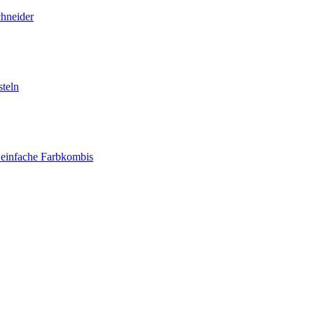
chneider
teln
 einfache Farbkombis