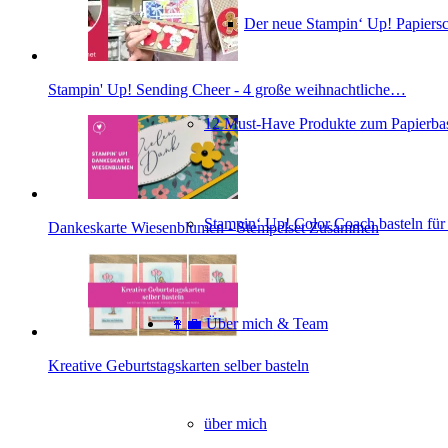
Der neue Stampin‘ Up! Papiers
Stampin' Up! Sending Cheer - 4 große weihnachtliche…
12 Must-Have Produkte zum Papierbas
Stampin‘ Up! Color Coach basteln für
Dankeskarte Wiesenblumen - Stempelset Zusammen
👩‍💼 Über mich & Team
Kreative Geburtstagskarten selber basteln
über mich