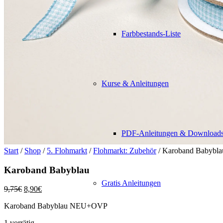
Farbbestands-Liste
Kurse & Anleitungen
PDF-Anleitungen & Download
Start
/
Shop
/
5. Flohmarkt
/
Flohmarkt: Zubehör
/ Karoband Babybla
Karoband Babyblau
Gratis Anleitungen
Ursprünglicher
Aktueller
9,75
€
8,90
€
Preis
Preis
Karoband Babyblau NEU+OVP
war:
ist:
9,75€
8,90€.
1 vorrätig