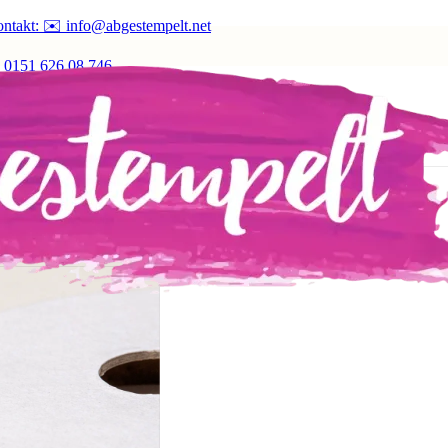
ntakt: ✉️ info@abgestempelt.net
 0151 626 08 746