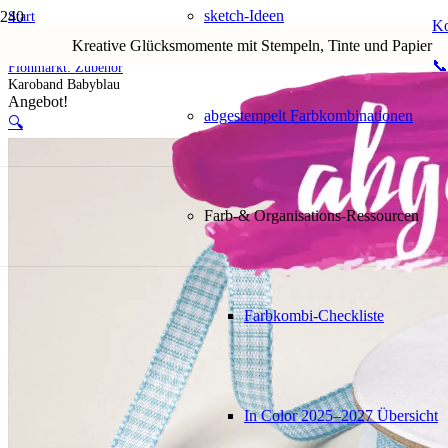
sketch-Ideen
Start
Ko
Shop
Kreative Glücksmomente mit Stempeln, Tinte und Papier
5. Flohmarkt
📞
Flohmarkt: Zubehör
Karoband Babyblau
Angebot!
abgestempelt Farbkombinationen
🔍
Farb-& Organisations-Ressourcen
Farbkombi-Checkliste
In Color 2025–2027 Übersicht