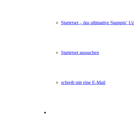
Starterset – das ultimative Stampin‘ U
Starterset aussuchen
schreib mir eine E-Mail
Angebot!
Karoband
Ursprünglicher
Aktueller
7,90
€
2,20
€
In den Warenkorb
Preis
Preis
war:
ist:
7,90€
2,20€.