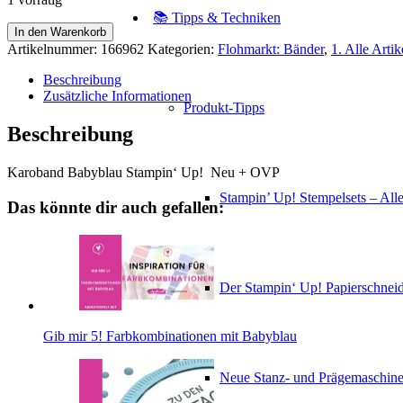
📚 Tipps & Techniken
Karoband
In den Warenkorb
Babyblau
Artikelnummer:
166962
Kategorien:
Flohmarkt: Bänder
,
1. Alle Artik
Menge
Beschreibung
Zusätzliche Informationen
Produkt-Tipps
Beschreibung
Karoband Babyblau Stampin‘ Up! Neu + OVP
Stampin’ Up! Stempelsets – Alle
Das könnte dir auch gefallen:
Der Stampin‘ Up! Papierschneid
Gib mir 5! Farbkombinationen mit Babyblau
Neue Stanz- und Prägemaschin