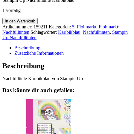
Stampin Up Nachfülltinte Karibikblau
war:
ist:
6,25€
4,50€.
1 vorrätig
Nachfülltinte
In den Warenkorb
Karibikblau
Artikelnummer:
159211
Kategorien:
5. Flohmarkt
,
Flohmarkt:
Menge
Nachfülltinten
Schlagwörter:
Karibikblau
,
Nachfülltinten
,
Stampin
Up Nachfülltinten
Beschreibung
Zusätzliche Informationen
Beschreibung
Nachfülltinte Karibikblau von Stampin Up
Das könnte dir auch gefallen: