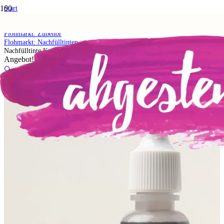
Start
Shop
5. Flohmarkt
Flohmarkt: Zubehör
Flohmarkt: Nachfülltinten
Nachfülltinte Karibikblau
Angebot!
🔍