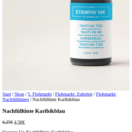
Start
/
Shop
/
5. Flohmarkt
/
Flohmarkt: Zubehör
/
Flohmarkt:
Nachfülltinten
/ Nachfülltinte Karibikblau
Nachfülltinte Karibikblau
Ursprünglicher
Aktueller
6,25
€
4,50
€
Preis
Preis