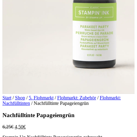
Start
/
Shop
/
5. Flohmarkt
/
Flohmarkt: Zubehör
/
Flohmarkt:
Nachfülltinten
/ Nachfülltinte Papageiengrün
Nachfülltinte Papageiengrün
Ursprünglicher
Aktueller
6,25
€
4,50
€
Preis
Preis