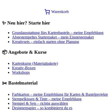
Ursprünglicher
Aktueller
6,25
€
3,90
€
In den Warenkorb
Preis
Preis
Warenkorb
war:
ist:
6,25€
3,90€.
✨ Neu hier? Starte hier
Grundausstattung fürs Kartenbasteln – meine Empfehlung
Abgestempeltes Starterpaket – mein Einsteigerpaket
Kreativsets – einfach starten ohne Planung
📦 Angebote & Kurse
Kartenkurse (Materialpakete)
Kreativ-Boxen
Workshops
✂️ Bastelmaterial
Farbkarton – meine Empfehlung für Karten & Bastelprojekte
Stempelkissen & Tinte – meine Empfehlung
Stempel & Sets – richtig auswählen
Designerpapier – so kombinierst du es