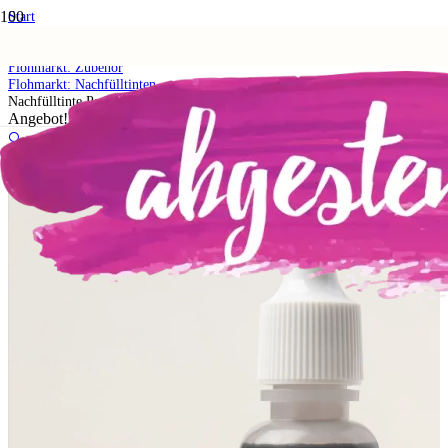
Start
Shop
5. Flohmarkt
Flohmarkt: Zubehör
Flohmarkt: Nachfülltinten
Nachfülltinte Papageiengrün
Angebot!
🔍