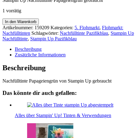
Stampin Up Nachfülltinte Papageiengrün gebraucht
war:
ist:
6,25€
4,50€.
1 vorrätig
Nachfülltinte
In den Warenkorb
Papageiengrün
Artikelnummer:
159209
Kategorien:
5. Flohmarkt
,
Flohmarkt:
Menge
Nachfülltinten
Schlagwörter:
Nachfülltinte Pazifikblau
,
Stampin Up
Nachfülltinte
,
Stampin Up Pazifikblau
Beschreibung
Zusätzliche Informationen
Beschreibung
Nachfülltinte Papageiengrün von Stampin Up gebraucht
Das könnte dir auch gefallen:
Alles über Stampin' Up! Tinten & Verwendungen