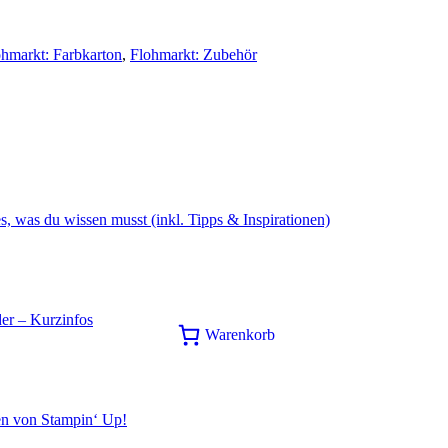
ohmarkt: Farbkarton
,
Flohmarkt: Zubehör
s, was du wissen musst (inkl. Tipps & Inspirationen)
er – Kurzinfos
Warenkorb
en von Stampin‘ Up!