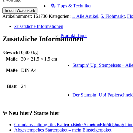
📚 Tipps & Techniken
Kupferbraun
In den Warenkorb
neu
Artikelnummer:
161730
Kategorien:
1. Alle Artikel
,
5. Flohmarkt
,
Fl
Menge
Zusätzliche Informationen
Produkt-Tipps
Zusätzliche Informationen
Gewicht
0,400 kg
Maße
30 × 21,5 × 1,5 cm
Stampin’ Up! Stempelsets – Alle
Maße
DIN A4
Blatt
24
Der Stampin‘ Up! Papierschneid
✨ Neu hier? Starte hier
Grundausstattung fürs Kartenbasteln – meine Empfehlung
Neue Stanz- und Prägemaschin
Abgestempeltes Starterpaket – mein Einsteigerpaket