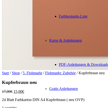
Farbbestands-Liste
Kurse & Anleitungen
PDF-Anleitungen & Download
Start
/
Shop
/
5. Flohmarkt
/
Flohmarkt: Zubehör
/ Kupferbraun neu
Kupferbraun neu
Gratis Anleitungen
Ursprünglicher
Aktueller
17,00
€
15,00
€
Preis
Preis
24 Blatt Farbkarton DIN A4 Kupferbraun ( neu OVP)
war:
ist:
17,00€
15,00€.
1 vorrätig