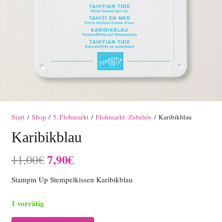
Start
/
Shop
/
5. Flohmarkt
/
Flohmarkt: Zubehör
/ Karibikblau
Karibikblau
Ursprünglicher
Aktueller
7,90
€
11,00
€
Preis
Preis
Stampin Up Stempelkissen Karibikblau
war:
ist:
11,00€
7,90€.
1 vorrätig