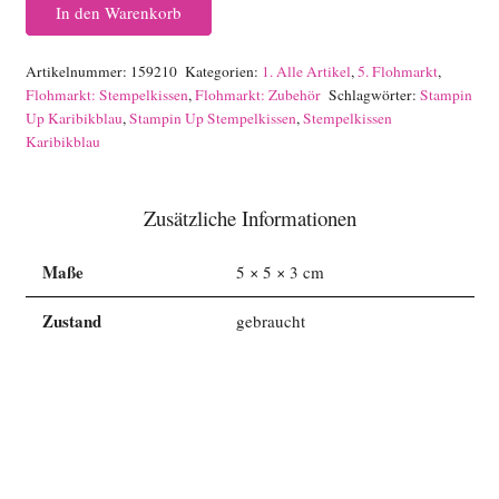
In den Warenkorb
Karibikblau
Menge
Artikelnummer:
159210
Kategorien:
1. Alle Artikel
,
5. Flohmarkt
,
Flohmarkt: Stempelkissen
,
Flohmarkt: Zubehör
Schlagwörter:
Stampin
Up Karibikblau
,
Stampin Up Stempelkissen
,
Stempelkissen
Karibikblau
Zusätzliche Informationen
Maße
5 × 5 × 3 cm
Zustand
gebraucht