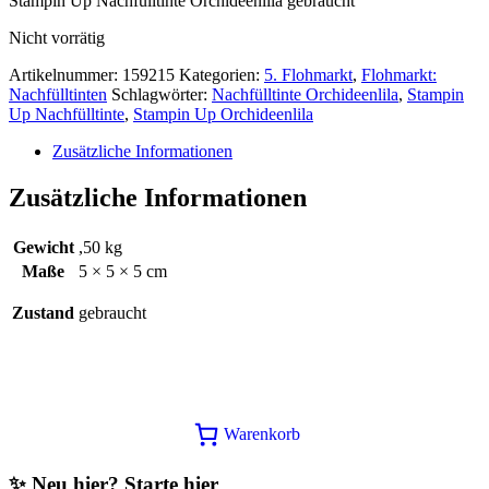
Stampin Up Nachfülltinte Orchideenlila gebraucht
war:
ist:
6,25€
2,50€.
Nicht vorrätig
Artikelnummer:
159215
Kategorien:
5. Flohmarkt
,
Flohmarkt:
Nachfülltinten
Schlagwörter:
Nachfülltinte Orchideenlila
,
Stampin
Up Nachfülltinte
,
Stampin Up Orchideenlila
Zusätzliche Informationen
Zusätzliche Informationen
Gewicht
,50 kg
Maße
5 × 5 × 5 cm
Zustand
gebraucht
Warenkorb
✨ Neu hier? Starte hier