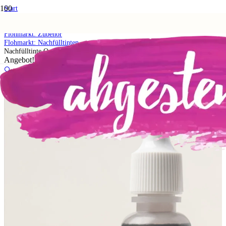
Start
Shop
5. Flohmarkt
Flohmarkt: Zubehör
Flohmarkt: Nachfülltinten
Nachfülltinte Orchideenlila
Angebot!
🔍