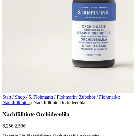
Start
/
Shop
/
5. Flohmarkt
/
Flohmarkt: Zubehör
/
Flohmarkt:
Nachfülltinten
/ Nachfülltinte Orchideenlila
Nachfülltinte Orchideenlila
Ursprünglicher
Aktueller
6,25
€
2,50
€
Preis
Preis