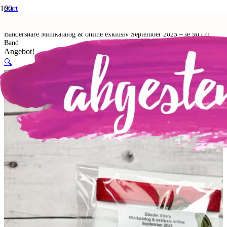
Start
Shop
Probierpakete
Bändershare Minikatalog & online exklusiv September 2025 – je 90 cm
Band
Angebot!
🔍