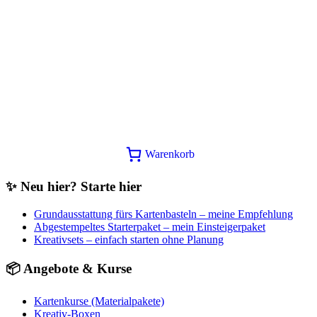
Farbkarton Mix Schöner Alltag
8,40
€
In den Warenkorb
Warenkorb
✨ Neu hier? Starte hier
Grundausstattung fürs Kartenbasteln – meine Empfehlung
Abgestempeltes Starterpaket – mein Einsteigerpaket
Kreativsets – einfach starten ohne Planung
📦 Angebote & Kurse
Kartenkurse (Materialpakete)
Kreativ-Boxen