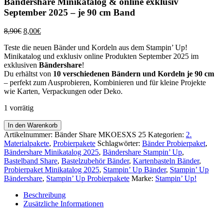
Bändershare Minikatalog & online exklusiv
September 2025 – je 90 cm Band
Ursprünglicher
Aktueller
8,90
€
8,00
€
Preis
Preis
Teste die neuen Bänder und Kordeln aus dem Stampin’ Up!
war:
ist:
Minikatalog und exklusiv online Produkten September 2025 im
8,90€
8,00€.
exklusiven
Bändershare
!
Du erhältst von
10 verschiedenen Bändern und Kordeln je 90 cm
– perfekt zum Ausprobieren, Kombinieren und für kleine Projekte
wie Karten, Verpackungen oder Deko.
1 vorrätig
Bändershare
In den Warenkorb
Minikatalog
Artikelnummer:
Bänder Share MKOESXS 25
Kategorien:
2.
&
Materialpakete
,
Probierpakete
Schlagwörter:
Bänder Probierpaket
,
online
Bändershare Minikatalog 2025
,
Bändershare Stampin’ Up
,
exklusiv
Bastelband Share
,
Bastelzubehör Bänder
,
Kartenbasteln Bänder
,
September
Probierpaket Minikatalog 2025
,
Stampin’ Up Bänder
,
Stampin’ Up
2025
Bändershare
,
Stampin’ Up Probierpakete
Marke:
Stampin’ Up!
–
je
Beschreibung
90
Zusätzliche Informationen
cm