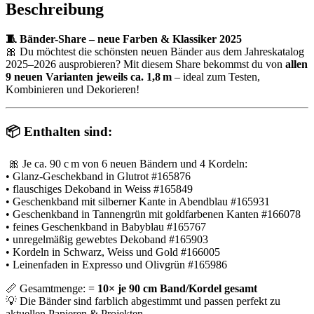
Band
Beschreibung
Menge
🧵 Bänder-Share – neue Farben & Klassiker 2025
🎀 Du möchtest die schönsten neuen Bänder aus dem Jahreskatalog
2025–2026 ausprobieren? Mit diesem Share bekommst du von
allen
9 neuen Varianten jeweils ca. 1,8 m
– ideal zum Testen,
Kombinieren und Dekorieren!
📦
Enthalten sind:
🎀 Je ca. 90 c m von 6 neuen Bändern und 4 Kordeln:
• Glanz-Geschekband in Glutrot #165876
• flauschiges Dekoband in Weiss #165849
• Geschenkband mit silberner Kante in Abendblau #165931
• Geschenkband in Tannengrün mit goldfarbenen Kanten #166078
• feines Geschenkband in Babyblau #165767
• unregelmäßig gewebtes Dekoband #165903
• Kordeln in Schwarz, Weiss und Gold #166005
• Leinenfaden in Expresso und Olivgrün #165986
📏 Gesamtmenge:
=
10× je 90 cm Band/Kordel gesamt
💡 Die Bänder sind farblich abgestimmt und passen perfekt zu
aktuellen Papieren & Projekten.