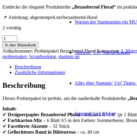
Entdecke die elegante Produktreihe
„Bezaubernd Floral“
im praktis
📌 Anleitung:
abgestempelt.net/bezaubernd-floral
Warum der Stamparatus ein M
2 vorrätig
Probierpaket
„Bezaubernd
In den Warenkorb
Floral"
Artikelnummer:
Probierpaket Bezaubernd Floral
Kategorien:
2. Mater
Stampin‘ Up! Stempelkissen
Menge
probierpaket
,
Scrapbooking
,
stampin up
Beschreibung
Zusätzliche Informationen
Alles über Stampin‘ Up! Tinte
Beschreibung
Dieses Probierpaket ist perfekt, um die zauberhafte Produktreihe
„Bez
Inhalt:
Stampin‘ Up! Kleber
✔
Designerpapier Bezaubernd Floral
– 6 Blatt à 6″ × 6″ (je 1 Blat
✔
Farbkarton-Mix
– 6 Blatt A5 in den Farben: Sommerbeere, Bro
✔
Facettierte Akzente
– 32 Stück
✔
Geflochtenes Band in Blütenrosa
– ca. 40 cm