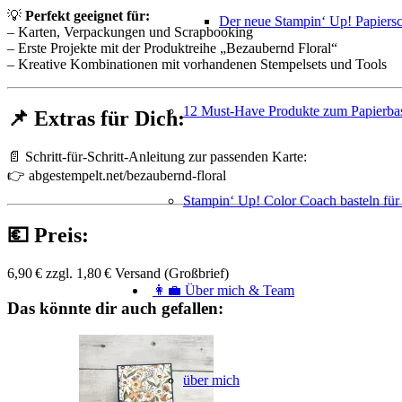
💡
Perfekt geeignet für:
Der neue Stampin‘ Up! Papiers
– Karten, Verpackungen und Scrapbooking
– Erste Projekte mit der Produktreihe „Bezaubernd Floral“
– Kreative Kombinationen mit vorhandenen Stempelsets und Tools
12 Must-Have Produkte zum Papierbas
📌
Extras für Dich:
📄 Schritt-für-Schritt-Anleitung zur passenden Karte:
👉
abgestempelt.net/bezaubernd-floral
Stampin‘ Up! Color Coach basteln für
💶
Preis:
6,90 € zzgl. 1,80 € Versand (Großbrief)
👩‍💼 Über mich & Team
Das könnte dir auch gefallen:
über mich