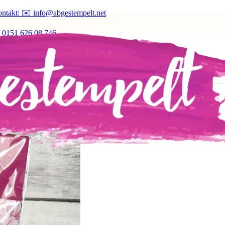
ntakt: ✉️ info@abgestempelt.net
 0151 626 08 746