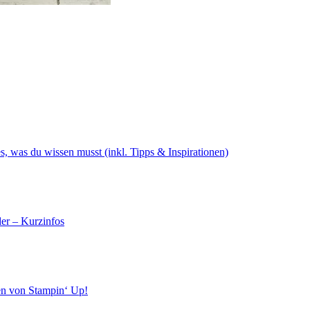
s, was du wissen musst (inkl. Tipps & Inspirationen)
er – Kurzinfos
en von Stampin‘ Up!