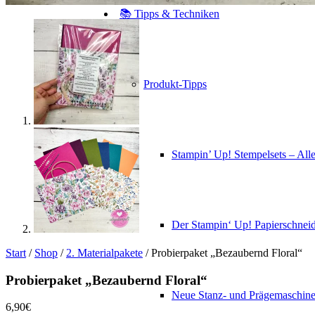
📚 Tipps & Techniken
Produkt-Tipps
Stampin’ Up! Stempelsets – Alle
Der Stampin‘ Up! Papierschneid
Start
/
Shop
/
2. Materialpakete
/ Probierpaket „Bezaubernd Floral“
Probierpaket „Bezaubernd Floral“
Neue Stanz- und Prägemaschin
6,90
€