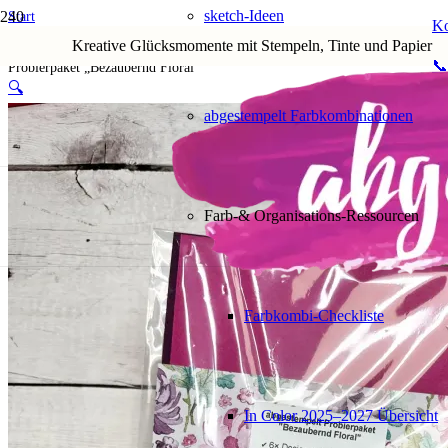
sketch-Ideen
Start
Ko
Shop
Kreative Glücksmomente mit Stempeln, Tinte und Papier
2. Materialpakete
📞
Probierpaket „Bezaubernd Floral“
🔍
abgestempelt Farbkombinationen
Farb-& Organisations-Ressourcen
Farbkombi-Checkliste
In Color 2025–2027 Übersicht