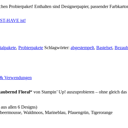
chen Probierpaket! Enthalten sind Designerpapier, passender Farbkarton
UST-HAVE ist!
ialpakete
,
Probierpakete
Schlagwörter:
abgestempelt
,
Bastelset
,
Bezaub
n & Verwendungen
aubernd Floral“
von Stampin’ Up! auszuprobieren – ohne gleich das 
t aus allen 6 Designs)
mbeermousse, Waldmoos, Marineblau, Pfauengrün, Tigerorange