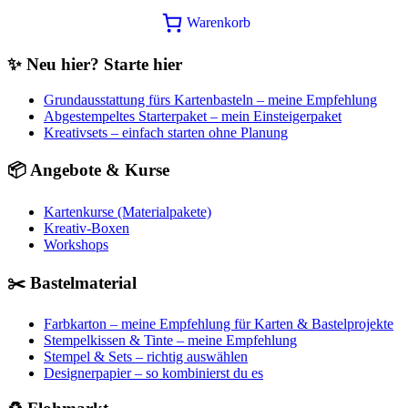
Preis
Preis
Warenkorb
war:
ist:
14,90€
14,00€.
✨ Neu hier? Starte hier
Grundausstattung fürs Kartenbasteln – meine Empfehlung
Abgestempeltes Starterpaket – mein Einsteigerpaket
Kreativsets – einfach starten ohne Planung
📦 Angebote & Kurse
Kartenkurse (Materialpakete)
Kreativ-Boxen
Workshops
✂️ Bastelmaterial
Farbkarton – meine Empfehlung für Karten & Bastelprojekte
Stempelkissen & Tinte – meine Empfehlung
Stempel & Sets – richtig auswählen
Designerpapier – so kombinierst du es