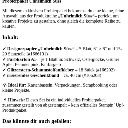
Probierpaket Unheimlich Süss
Mit diesem exklusiven Probierpaket bekommst du eine kleine, feine
Auswahl aus der Produktreihe
„Unheimlich Süss“
– perfekt, um
kreative Projekte zu gestalten, ohne gleich die komplette Reihe zu
kaufen.
Inhalt:
✔
Designerpapier „Unheimlich Süss“
– 5 Blatt, 6″ × 6″ und 15-
20 Stanzteile (#1666191)
✔
Farbkarton A5
– je 1 Blatt in: Schwarz, Osterglocke, Grüner
Apfel, Petunienpink, Kürbisgelb
✔
Glitzerstern-Schaumstoffaufkleber
– 18 Stück (#166202)
✔
irisierendes Geschenkband
– ca. 40 cm (#166203)
💡
Ideal für:
Kartenbasteln, Verpackungen, Scrapbooking oder
kleine Projekte.
📌
Hinweis:
Dieses Set ist ein individuelles Probierpaket,
zusammengestellt von abgestempelt – kein offizielles Stampin’ Up!-
Produktpaket.
Das könnte dir auch gefallen: