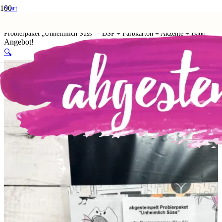
Start
Shop
Probierpakete
Probierpaket „Unheimlich Süss“ – DSP + Farbkarton + Akzente + Band
Angebot!
🔍