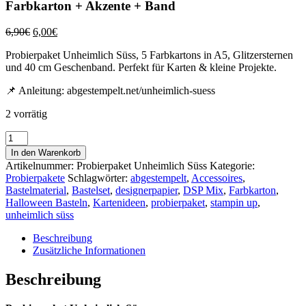
Farbkarton + Akzente + Band
Ursprünglicher
Aktueller
6,90
€
6,00
€
Preis
Preis
Probierpaket Unheimlich Süss, 5 Farbkartons in A5, Glitzersternen
war:
ist:
und 40 cm Geschenband. Perfekt für Karten & kleine Projekte.
6,90€
6,00€.
📌 Anleitung:
abgestempelt.net/unheimlich-suess
2 vorrätig
Probierpaket
„Unheimlich
In den Warenkorb
Süss“
Artikelnummer:
Probierpaket Unheimlich Süss
Kategorie:
–
Probierpakete
Schlagwörter:
abgestempelt
,
Accessoires
,
DSP
Bastelmaterial
,
Bastelset
,
designerpapier
,
DSP Mix
,
Farbkarton
,
+
Halloween Basteln
,
Kartenideen
,
probierpaket
,
stampin up
,
Farbkarton
unheimlich süss
+
Akzente
Beschreibung
+
Zusätzliche Informationen
Band
Menge
Beschreibung