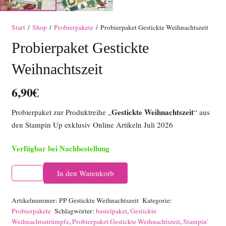
Start
/
Shop
/
Probierpakete
/ Probierpaket Gestickte Weihnachtszeit
Probierpaket Gestickte
Weihnachtszeit
6,90
€
Gestickte
Weihnachtszeit
Probierpaket zur Produktreihe „
“ aus
den Stampin Up exklusiv Online Artikeln Juli 2026
Verfügbar bei Nachbestellung
Probierpaket
In den Warenkorb
Gestickte
Weihnachtszeit
Artikelnummer:
PP Gestickte Weihnachtszeit
Kategorie:
Menge
Probierpakete
Schlagwörter:
bastelpaket
,
Gestickte
Weihnachtsstrümpfe
,
Probierpaket Gestickte Weihnachtszeit
,
Stampin'