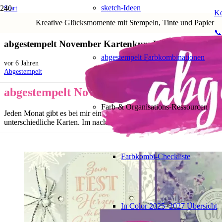
sketch-Ideen
Start
Ko
Kurse und Veranstaltungen
Kreative Glücksmomente mit Stempeln, Tinte und Papier
abgestempelt November Kartenkurs Winterzauber
📞
abgestempelt November Kartenkurs Winterzauber
abgestempelt Farbkombinationen
vor 6 Jahren
Abgestempelt
abgestempelt November Kartenkurs Wint
Farb-& Organisations-Ressourcen
Jeden Monat gibt es bei mir einen Kartenkurs to go. Meistens basteln
unterschiedliche Karten. Im nachfolgenden Foto siehst du 4 Auszüge 
Farbkombi-Checkliste
In Color 2025–2027 Übersicht