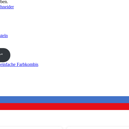
eben.
chneider
teln
r“
 einfache Farbkombis