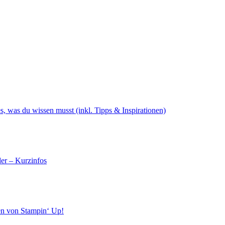
s, was du wissen musst (inkl. Tipps & Inspirationen)
er – Kurzinfos
en von Stampin‘ Up!