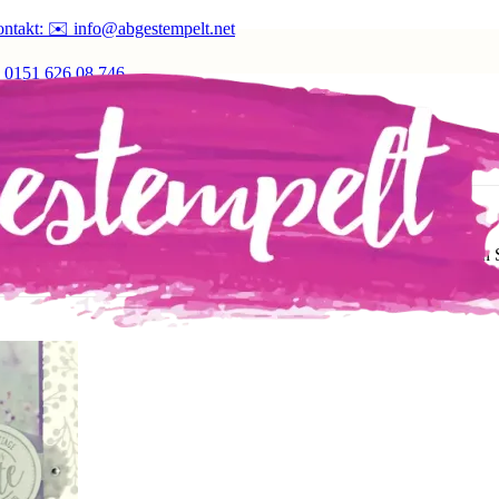
ntakt: ✉️ info@abgestempelt.net
 0151 626 08 746
erzauber
 wir 8 Karten (jeweils 2 von je 4 Designs) mit aktuellen Produkten vo
der 6 Karten.