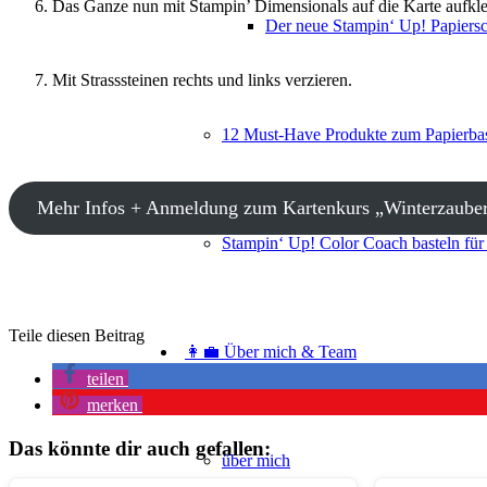
Das Ganze nun mit Stampin’ Dimensionals auf die Karte aufkl
Der neue Stampin‘ Up! Papiers
Mit Strasssteinen rechts und links verzieren.
12 Must-Have Produkte zum Papierbas
Mehr Infos + Anmeldung zum Kartenkurs „Winterzaube
Stampin‘ Up! Color Coach basteln für
Teile diesen Beitrag
👩‍💼 Über mich & Team
teilen
merken
Das könnte dir auch gefallen:
über mich