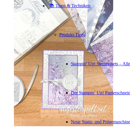
📚 Tipps & Techniken
Produkt-Tipps
Stampin’ Up! Stempelsets – Alle
Der Stampin‘ Up! Papierschneid
Neue Stanz- und Prägemaschin