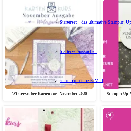
Starterset – das ultimative Stampin‘ U
Starterset aussuchen
schreib mir eine E-Mail
Winterzauber Kartenkurs November 2020
Stampin Up 