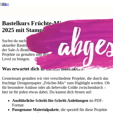
Start
Anleitungen und Techniken
Bastelkurs Früchte-Mix | Sale-A-Bration 2025 mit Stampin’ Up!
Bastelkurs Früchte-Mix | Sale-A-Bration
2025 mit Stampin’ Up!
Suchst du nach neuen Ideen für deine kreativen Projekte? Mein
aktueller Bastelkurs mit dem Designerpapier
„
Früchte-Mix
„
aus
der Sale-A-Bration 2025 bietet dir viele Möglichkeiten, fruchtige
Projekte zu gestalten und deine Bastelleidenschaft auf ein neues
Level zu bringen.
Was erwartet dich in diesem Bastelkurs?
Gemeinsam gestalten wir vier verschiedene Projekte, die durch das
fruchtige Designerpapier „Früchte-Mix“ zum Highlight werden. Ob
für besondere Anlässe oder als liebevolle Grüße zwischendurch –
hier ist für jeden etwas dabei. Du kannst dich freuen auf:
Ausführliche Schritt-für-Schritt-Anleitungen
im PDF-
Format
Passgenaue Materialpakete
, die speziell für diese Projekte