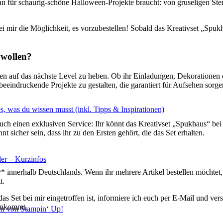
man für schaurig-schöne Halloween-Projekte braucht: von gruseligen S
 bei mir die Möglichkeit, es vorzubestellen! Sobald das Kreativset „Spu
 wollen?
ien auf das nächste Level zu heben. Ob ihr Einladungen, Dekorationen 
 beeindruckende Projekte zu gestalten, die garantiert für Aufsehen sorge
s, was du wissen musst (inkl. Tipps & Inspirationen)
 euch einen exklusiven Service: Ihr könnt das Kreativset „Spukhaus“ bei m
 sicher sein, dass ihr zu den Ersten gehört, die das Set erhalten.
er – Kurzinfos
 innerhalb Deutschlands. Wenn ihr mehrere Artikel bestellen möchtet, 
t.
 das Set bei mir eingetroffen ist, informiere ich euch per E-Mail und v
 ankommt.
en von Stampin‘ Up!