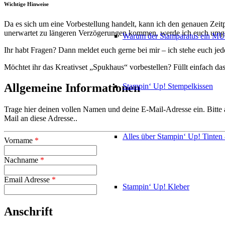
Wichtige Hinweise
Da es sich um eine Vorbestellung handelt, kann ich den genauen Zeitpu
unerwartet zu längeren Verzögerungen kommen, werde ich euch umg
Warum der Stamparatus ein M
Ihr habt Fragen? Dann meldet euch gerne bei mir – ich stehe euch jed
Möchtet ihr das Kreativset „Spukhaus“ vorbestellen? Füllt einfach 
Allgemeine Informationen
Stampin‘ Up! Stempelkissen
Trage hier deinen vollen Namen und deine E-Mail-Adresse ein. Bitte a
Mail an diese Adresse..
Alles über Stampin‘ Up! Tinte
Vorname
*
Nachname
*
Email Adresse
*
Stampin‘ Up! Kleber
Anschrift