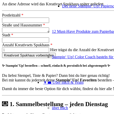
An diese Adresse wird das Kreativset Spukhaus später geliefert.
Der neue Stampin‘ Up! Papiers
Postleitzahl
*
Straße und Hausnummer
*
12 Must-Have Produkte zum Papierbas
Stadt
*
Anzahl Kreativsets Spukhaus
*
Hier trägst du die Anzahl der Kreativset
Stampin‘ Up! Color Coach basteln für
✨
Stampin’ Up! bestellen – schnell, einfach & persönlich bei abgestempelt
✨
Du liebst Stempel, Tinte & Papier? Dann bist du hier genau richtig!
Bei mir kannst du jederzeit deine
Stampin’ Up! Favoriten
bestellen 
👩‍💼 Über mich & Team
Damit du immer die beste Option für dich wählst, findest du hier alle
💌
1. Sammelbestellung – jeden Dienstag
über mich