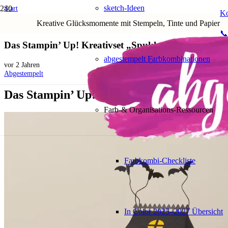
sketch-Ideen
Start
Ko
Aktionen und Angebote
Kreative Glücksmomente mit Stempeln, Tinte und Papier
Das Stampin’ Up! Kreativset „Spukhaus“ – Jetzt vorbestellen und sichern!
📞
Das Stampin’ Up! Kreativset „Spukhaus“ – Jetzt vorb
abgestempelt Farbkombinationen
vor 2 Jahren
Abgestempelt
Das Stampin’ Up! Kreativset „Spukhaus“ – 
Farb-& Organisations-Ressourcen
Farbkombi-Checkliste
In Color 2025–2027 Übersicht