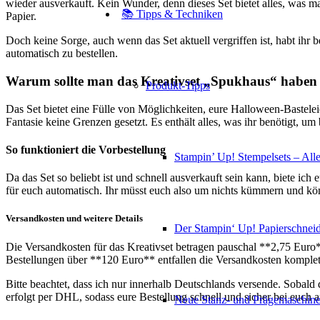
wieder ausverkauft. Kein Wunder, denn dieses Set bietet alles, was 
📚 Tipps & Techniken
Papier.
Doch keine Sorge, auch wenn das Set aktuell vergriffen ist, habt ihr
automatisch zu bestellen.
Warum sollte man das Kreativset „Spukhaus“ haben
Produkt-Tipps
Das Set bietet eine Fülle von Möglichkeiten, eure Halloween-Bastele
Fantasie keine Grenzen gesetzt. Es enthält alles, was ihr benötigt, um
So funktioniert die Vorbestellung
Stampin’ Up! Stempelsets – Alle
Da das Set so beliebt ist und schnell ausverkauft sein kann, biete ich
für euch automatisch. Ihr müsst euch also um nichts kümmern und könnt
Versandkosten und weitere Details
Der Stampin‘ Up! Papierschneid
Die Versandkosten für das Kreativset betragen pauschal **2,75 Euro**
Bestellungen über **120 Euro** entfallen die Versandkosten komplet
Bitte beachtet, dass ich nur innerhalb Deutschlands versende. Sobald
erfolgt per DHL, sodass eure Bestellung schnell und sicher bei euch
Neue Stanz- und Prägemaschin