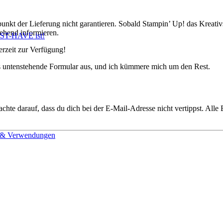
nkt der Lieferung nicht garantieren. Sobald Stampin’ Up! das Kreativset
ehend informieren.
UST-HAVE ist!
erzeit zur Verfügung!
das untenstehende Formular aus, und ich kümmere mich um den Rest.
chte darauf, dass du dich bei der E-Mail-Adresse nicht vertippst. Alle
n & Verwendungen