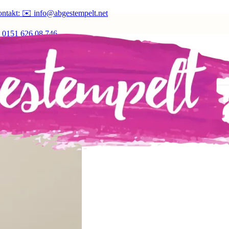
ntakt: ✉️ info@abgestempelt.net
 0151 626 08 746
estellen und sichern!
Jetzt vorbestellen und sichern!