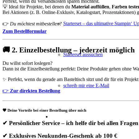
Perfekt, wenn du Versandkosten sparen möchtest.
💡 Ideal für Projekte, bei denen du
Material auffüllen
,
Farben teste
Bei Aktionen (z. B. Online-Exklusiv, Katalogstart, Prozentaktionen) g
Starterset – das ultimative Stampin‘ U
👉
Du möchtest mitbestellen?
Zum Bestellformular
🚚
2. Einzelbestellung – jederzeit möglich
Starterset aussuchen
Du willst sofort loslegen?
Dann ist die Einzelbestellung perfekt: Deine Produkte gehen ohne War
✨ Perfekt, wenn du gerade am Basteltisch sitzt und dir für ein Projek
schreib mir eine E-Mail
👉
Zur direkten Bestellung
💗
Deine Vorteile bei einer Bestellung über mich
✔ Persönlicher Service – ich helfe dir bei allen Fragen
✔ Exklusives Neukunden-Geschenk ab 100 €