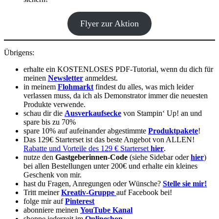
Flyer zur Aktion
Übrigens:
erhalte ein KOSTENLOSES PDF-Tutorial, wenn du dich für
meinen
Newsletter
anmeldest.
in meinem
Flohmarkt
findest du alles, was mich leider
verlassen muss, da ich als Demonstrator immer die neuesten
Produkte verwende.
schau dir die
Ausverkaufsecke
von Stampin‘ Up! an und
spare bis zu 70%
spare 10% auf aufeinander abgestimmte
Produktpakete
!
Das 129€ Starterset ist das beste Angebot von ALLEN!
Rabatte und Vorteile des 129 € Starterset
hier
.
nutze den
Gastgeberinnen-Code
(siehe Sidebar oder
hier
)
bei allen Bestellungen unter 200€ und erhalte ein kleines
Geschenk von mir.
hast du Fragen, Anregungen oder Wünsche?
Stelle sie mir!
Tritt meiner
Kreativ-Gruppe
auf Facebook bei!
folge mir auf
Pinterest
abonniere meinen
YouTube Kanal
shoppe jederzeit im
Onlineshop