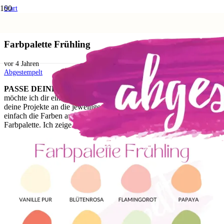
Start
Karten basteln Farbkombinationen
Farbpalette Frühling
Farbpalette Frühling
vor 4 Jahren
Abgestempelt
PASSE DEINE PROJEKTE DER JAHRESZEIT AN!
Heute
möchte ich dir einen Tipp geben, wie du ganz schnell und einfach
deine Projekte an die jeweilige Jahreszeit anpassen kannst. Tausche
einfach die Farben aus und bediene dich an der jeweiligen
Farbpalette. Ich zeige dir meine Farbpalette für den Frühling.