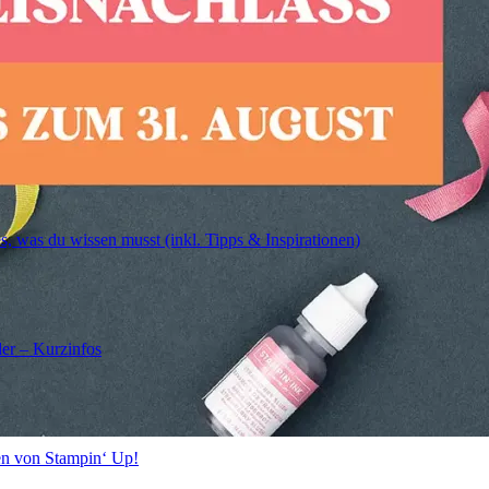
s, was du wissen musst (inkl. Tipps & Inspirationen)
er – Kurzinfos
en von Stampin‘ Up!