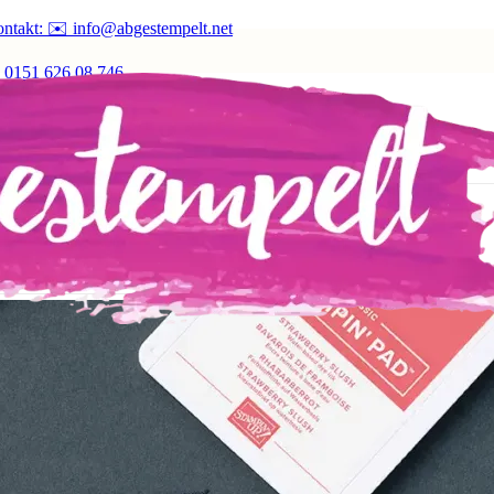
ntakt: ✉️ info@abgestempelt.net
 0151 626 08 746
ine Lieblingsfarben!
ren auf deine Lieblingsfarben!
 dich gemacht!
en neuen In Color Farben 2025–2027
– perfekt, um deine Bastelproj