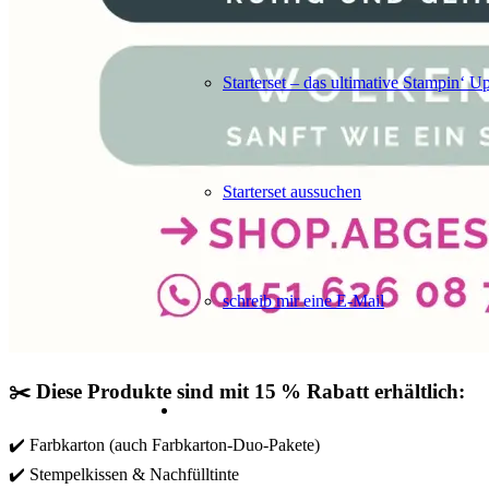
Starterset – das ultimative Stampin‘ U
Starterset aussuchen
schreib mir eine E-Mail
✂️ Diese Produkte sind mit 15 % Rabatt erhältlich:
✔️ Farbkarton (auch Farbkarton-Duo-Pakete)
✔️ Stempelkissen & Nachfülltinte