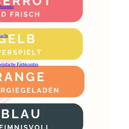
chneider
teln
 einfache Farbkombis