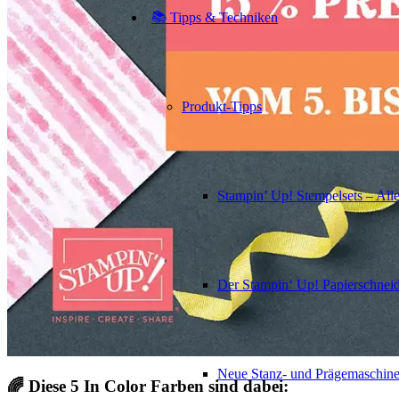
📚 Tipps & Techniken
Produkt-Tipps
Stampin’ Up! Stempelsets – Alle
Der Stampin‘ Up! Papierschneid
Neue Stanz- und Prägemaschin
🌈 Diese 5 In Color Farben sind dabei: