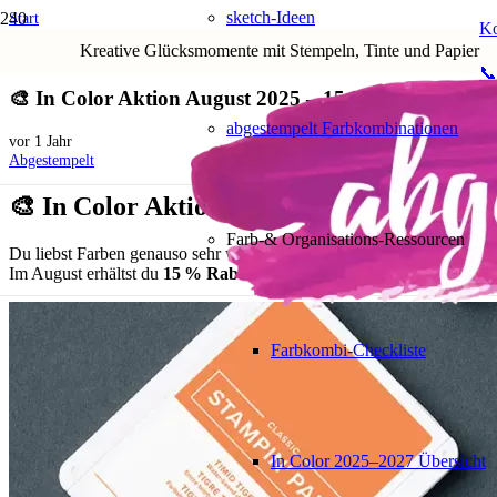
sketch-Ideen
Start
Ko
Aktionen und Angebote
Kreative Glücksmomente mit Stempeln, Tinte und Papier
🎨 In Color Aktion August 2025 – 15 % sparen auf deine Lieblingsfarben!
📞
🎨 In Color Aktion August 2025 – 15 % sparen auf de
abgestempelt Farbkombinationen
vor 1 Jahr
Abgestempelt
🎨 In Color Aktion August 2025 – 15 % spa
Farb-& Organisations-Ressourcen
Du liebst Farben genauso sehr wie ich? Dann ist diese Aktion wie für
Im August erhältst du
15 % Rabatt auf ausgewählte Produkte in d
Farbkombi-Checkliste
In Color 2025–2027 Übersicht