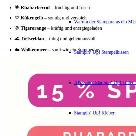
💗
Rhabarberrot
– fruchtig und frisch
💛
Kükengelb
– sonnig und verspielt
Warum der Stamparatus ein M
🐯
Tigerorange
– kräftig und energiegeladen
🌊
Tiefseeblau
– ruhig und geheimnisvoll
☁️
Wolkenmeer
– sanft wie ein Sommertag
Stampin‘ Up! Stempelkissen
Alles über Stampin‘ Up! Tinte
Stampin‘ Up! Kleber