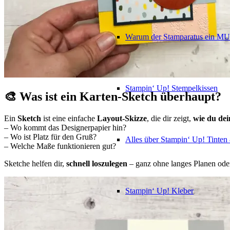
Warum der Stamparatus ein M
Stampin‘ Up! Stempelkissen
🎨 Was ist ein Karten-Sketch überhaupt?
Ein
Sketch
ist eine einfache
Layout-Skizze
, die dir zeigt,
wie du de
– Wo kommt das Designerpapier hin?
– Wo ist Platz für den Gruß?
Alles über Stampin‘ Up! Tinte
– Welche Maße funktionieren gut?
Sketche helfen dir,
schnell loszulegen
– ganz ohne langes Planen ode
Stampin‘ Up! Kleber