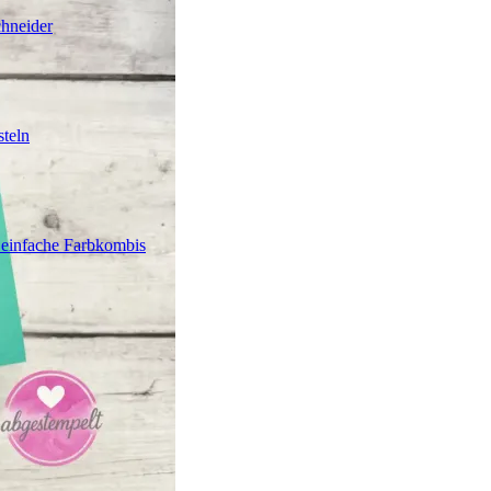
chneider
teln
 einfache Farbkombis