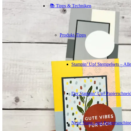
📚 Tipps & Techniken
Produkt-Tipps
Stampin’ Up! Stempelsets – Alle
Der Stampin‘ Up! Papierschneid
Neue Stanz- und Prägemaschin