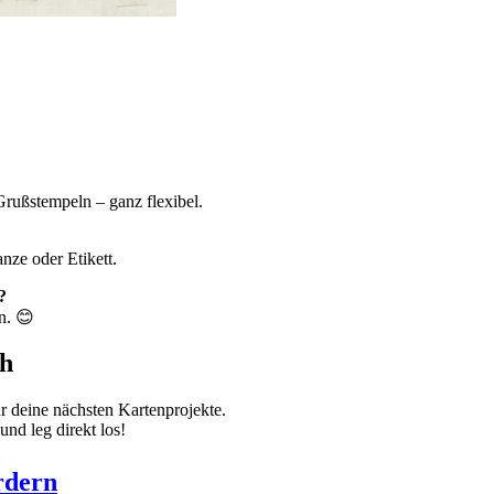
Grußstempeln – ganz flexibel.
nze oder Etikett.
?
n. 😊
ch
r deine nächsten Kartenprojekte.
nd leg direkt los!
rdern