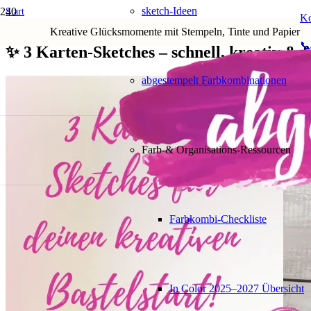
sketch-Ideen
Start
Ko
✨ 3 Karten-Sketches – schnell, kreativ & für jeden Anlass
Kreative Glücksmomente mit Stempeln, Tinte und Papier
📞
✨ 3 Karten-Sketches – schnell, kreativ & f
abgestempelt Farbkombinationen
Farb-& Organisations-Ressourcen
Farbkombi-Checkliste
In Color 2025–2027 Übersicht