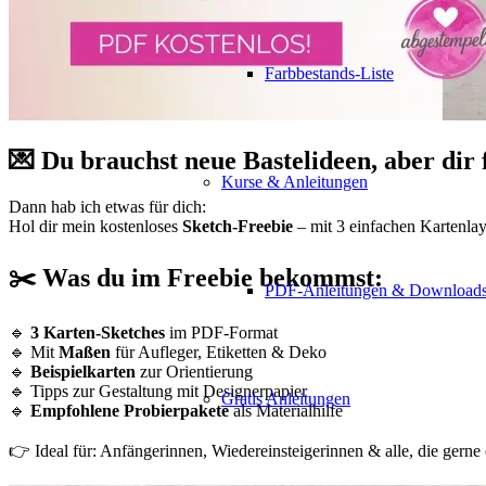
Farbbestands-Liste
💌 Du brauchst neue Bastelideen, aber dir 
Kurse & Anleitungen
Dann hab ich etwas für dich:
Hol dir mein kostenloses
Sketch-Freebie
– mit 3 einfachen Kartenlay
✂️ Was du im Freebie bekommst:
PDF-Anleitungen & Download
🔹
3 Karten-Sketches
im PDF-Format
🔹 Mit
Maßen
für Aufleger, Etiketten & Deko
🔹
Beispielkarten
zur Orientierung
🔹 Tipps zur Gestaltung mit Designerpapier
Gratis Anleitungen
🔹
Empfohlene Probierpakete
als Materialhilfe
👉 Ideal für: Anfängerinnen, Wiedereinsteigerinnen & alle, die gerne e