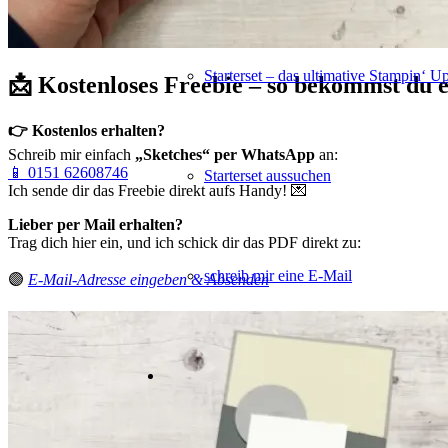
Starterset – das ultimative Stampin‘ U
📩 Kostenloses Freebie – so bekommst du e
👉 Kostenlos erhalten?
Schreib mir einfach
„Sketches“ per WhatsApp
an:
📱
0151 62608746
Starterset aussuchen
Ich sende dir das Freebie direkt aufs Handy! 💌
Lieber per Mail erhalten?
Trag dich hier ein, und ich schick dir das PDF direkt zu:
schreib mir eine E-Mail
🟣
E-Mail-Adresse eingeben & Absenden