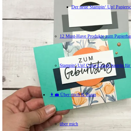
Der neue Stampin‘ Up! Papiers
12 Must-Have Produkte zum Papierbas
Stampin‘ Up! Color Coach basteln für
👩‍💼 Über mich & Team
über mich