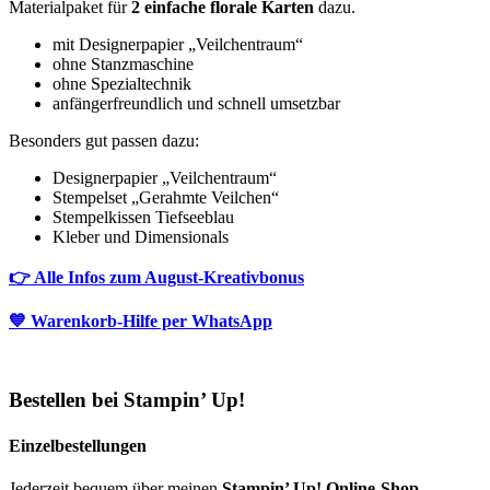
Materialpaket für
2 einfache florale Karten
dazu.
mit Designerpapier „Veilchentraum“
ohne Stanzmaschine
ohne Spezialtechnik
anfängerfreundlich und schnell umsetzbar
Besonders gut passen dazu:
Designerpapier „Veilchentraum“
Stempelset „Gerahmte Veilchen“
Stempelkissen Tiefseeblau
Kleber und Dimensionals
👉 Alle Infos zum August-Kreativbonus
💙 Warenkorb-Hilfe per WhatsApp
Bestellen bei Stampin’ Up!
Einzelbestellungen
Jederzeit bequem über meinen
Stampin’ Up! Online-Shop
.