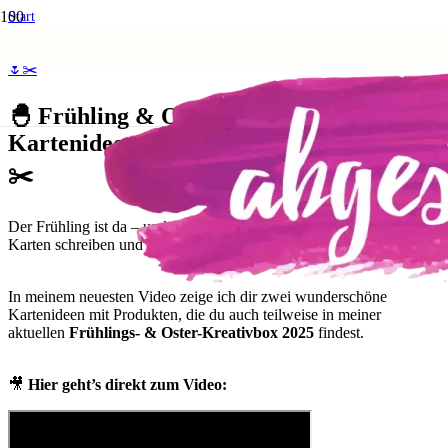
Start
Anleitungen und Techniken
🐣 Frühling & Ostern kreativ – Zwei Kartenideen mit Märchenmomenten
🌷✂️
🐣 Frühling & Ostern kreativ – Zwei
Kartenideen mit Märchenmomenten 🌷
✂️
Der Frühling ist da – und mit ihm die perfekte Zeit zum Basteln,
Karten schreiben und kreative Momente genießen! 🌸
In meinem neuesten Video zeige ich dir zwei wunderschöne
Kartenideen mit Produkten, die du auch teilweise in meiner
aktuellen
Frühlings- & Oster-Kreativbox 2025
findest.
🎥
Hier geht’s direkt zum Video: