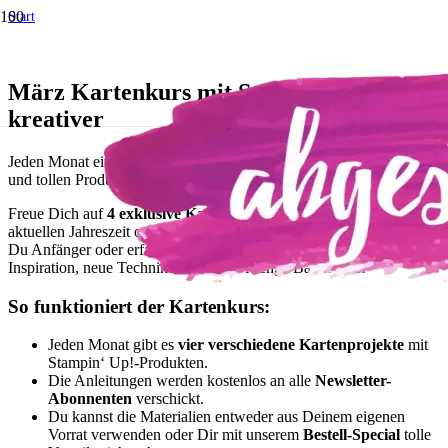
Start
Anleitungen und Techniken
März Kartenkurs mit Stampin’ Up! – kreativer
März Kartenkurs mit Stampin’ Up! –
kreativer
Jeden Monat ein neuer Kartenkurs mit frischen Ideen, Techniken
und tollen Produkten!
Freue Dich auf
4 exklusive Kartenprojekte
, die perfekt zur
aktuellen Jahreszeit oder anstehenden Feiertagen passen. Egal, ob
Du Anfänger oder erfahrener Bastler bist – dieser Kurs bietet Dir
Inspiration, neue Techniken und jede Menge Bastelspaß!
So funktioniert der Kartenkurs:
Jeden Monat gibt es
vier verschiedene Kartenprojekte
mit
Stampin‘ Up!-Produkten.
Die Anleitungen werden kostenlos an alle
Newsletter-
Abonnenten
verschickt.
Du kannst die Materialien entweder aus Deinem eigenen
Vorrat verwenden oder Dir mit unserem
Bestell-Special
tolle