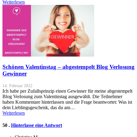
Weiterlesen
Schönen Valentinstag – abgestempelt Blog Verlosung
Gewinner
14. Februar 2022
Ich habe per Zufallsprinzip einen Gewinner für meine abgestempelt
Blog Verlosung zum Valentinstag ausgewählt. Die Teilnehmer
haben Kommentare hinterlassen und die Frage beantwortet: Was ist
dein Lieblingsgeschenk, das du am…
Weiterlesen
Kommentare
50
.
Hinterlasse eine Antwort