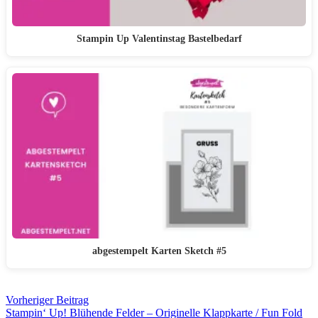
Stampin Up Valentinstag Bastelbedarf
abgestempelt Karten Sketch #5
Vorheriger Beitrag
Stampin‘ Up! Blühende Felder – Originelle Klappkarte / Fun Fold