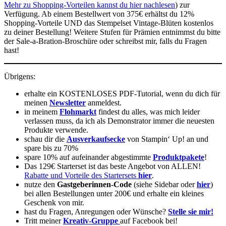
Mehr zu Shopping-Vorteilen kannst du hier nachlesen
) zur
Verfügung. Ab einem Bestellwert von 375€ erhältst du 12%
Shopping-Vorteile UND das Stempelset Vintage-Blüten kostenlos
zu deiner Bestellung! Weitere Stufen für Prämien entnimmst du bitte
der Sale-a-Bration-Broschüre oder schreibst mir, falls du Fragen
hast!
Übrigens:
erhalte ein KOSTENLOSES PDF-Tutorial, wenn du dich für
meinen
Newsletter
anmeldest.
in meinem
Flohmarkt
findest du alles, was mich leider
verlassen muss, da ich als Demonstrator immer die neuesten
Produkte verwende.
schau dir die
Ausverkaufsecke
von Stampin‘ Up! an und
spare bis zu 70%
spare 10% auf aufeinander abgestimmte
Produktpakete
!
Das 129€ Starterset ist das beste Angebot von ALLEN!
Rabatte und Vorteile des Startersets
hier
.
nutze den
Gastgeberinnen-Code
(siehe Sidebar oder
hier
)
bei allen Bestellungen unter 200€ und erhalte ein kleines
Geschenk von mir.
hast du Fragen, Anregungen oder Wünsche?
Stelle sie mir!
Tritt meiner
Kreativ-Gruppe
auf Facebook bei!