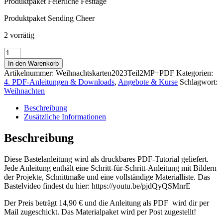
Produktpaket Feierliche Festtage
Produktpaket Sending Cheer
2 vorrätig
Weihnachtskarten
2023
In den Warenkorb
Teil
Artikelnummer:
Weihnachtskarten2023Teil2MP+PDF
Kategorien:
2
4. PDF-Anleitungen & Downloads
,
Angebote & Kurse
Schlagwort:
Bastelanleitungen
Weihnachten
+
Materialpaket
Beschreibung
Menge
Zusätzliche Informationen
Beschreibung
Diese Bastelanleitung wird als druckbares PDF-Tutorial geliefert.
Jede Anleitung enthält eine Schritt-für-Schritt-Anleitung mit Bildern
der Projekte, Schnittmaße und eine vollständige Materialliste. Das
Bastelvideo findest du hier: https://youtu.be/pjdQyQSMnrE
Der Preis beträgt 14,90 € und die Anleitung als PDF wird dir per
Mail zugeschickt. Das Materialpaket wird per Post zugestellt!