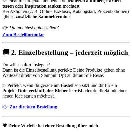
💡 Ideal für Projekte, bei denen du
Material auffüllen
,
Farben
testen
oder
Inspiration tanken
möchtest.
Bei Aktionen (z. B. Online-Exklusiv, Katalogstart, Prozentaktionen)
gibt es
zusätzliche Sammeltermine
.
👉
Du möchtest mitbestellen?
Zum Bestellformular
🚚
2. Einzelbestellung – jederzeit möglich
Du willst sofort loslegen?
Dann ist die Einzelbestellung perfekt: Deine Produkte gehen ohne
Wartezeit direkt von Stampin’ Up! zu dir auf die Reise.
✨ Perfekt, wenn du gerade am Basteltisch sitzt und dir für ein
Projekt
Tinte verläuft
,
der Kleber leer ist
oder du direkt mit einer
neuen Idee starten möchtest.
👉
Zur direkten Bestellung
💗
Deine Vorteile bei einer Bestellung über mich