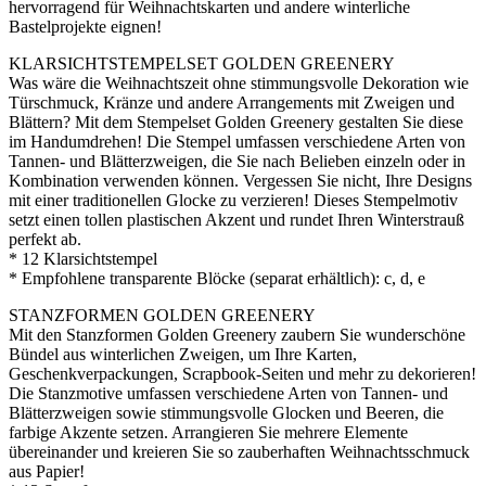
hervorragend für Weihnachtskarten und andere winterliche
Bastelprojekte eignen!
KLARSICHTSTEMPELSET GOLDEN GREENERY
Was wäre die Weihnachtszeit ohne stimmungsvolle Dekoration wie
Türschmuck, Kränze und andere Arrangements mit Zweigen und
Blättern? Mit dem Stempelset Golden Greenery gestalten Sie diese
im Handumdrehen! Die Stempel umfassen verschiedene Arten von
Tannen- und Blätterzweigen, die Sie nach Belieben einzeln oder in
Kombination verwenden können. Vergessen Sie nicht, Ihre Designs
mit einer traditionellen Glocke zu verzieren! Dieses Stempelmotiv
setzt einen tollen plastischen Akzent und rundet Ihren Winterstrauß
perfekt ab.
* 12 Klarsichtstempel
* Empfohlene transparente Blöcke (separat erhältlich): c, d, e
STANZFORMEN GOLDEN GREENERY
Mit den Stanzformen Golden Greenery zaubern Sie wunderschöne
Bündel aus winterlichen Zweigen, um Ihre Karten,
Geschenkverpackungen, Scrapbook-Seiten und mehr zu dekorieren!
Die Stanzmotive umfassen verschiedene Arten von Tannen- und
Blätterzweigen sowie stimmungsvolle Glocken und Beeren, die
farbige Akzente setzen. Arrangieren Sie mehrere Elemente
übereinander und kreieren Sie so zauberhaften Weihnachtsschmuck
aus Papier!