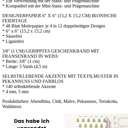
* Zur Verwendung mit der Stanz- und Prägemaschine
* Kompatibel mit der Mini-Stanz- und Prägemaschine
DESIGNERPAPIER 6″ X 6″ (15,2 X 15,2 CM) IKONISCHE
FEIERTAGE
* 48 Blatt Motivpapier: je 4 in 12 doppelseitigen Designs
* 6″ x 6″ (15,2 x 15,2 cm)
* Säurefrei
* Ligninfrei
3/8″ (1 CM) GERIPPTES GESCHENKBAND MIT
FRANSENRAND IN WEISS
* Breite: 3/8″ (1 cm)
* Länge: 5 Yards (4,5 m)
SELBSTKLEBENDE AKZENTE MIT TEXTILMUSTER IN
PEKANNUSS UND FARBLOS
* 140 selbstklebende Akzente
* 4 mm, 5 mm
Produktfarben: Abendblau, Chili, Malve, Pekannuss, Terrakotta,
Waldmoos