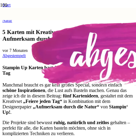
Start
Aktionen und Angebote
5 Karten mit Kreativset Feiere jeden tag und Dsp Aufmerksam durch die
Natur
5 Karten mit Kreativset Feiere jeden tag und Dsp
Aufmerksam durch die Natur
vor 7 Monaten
Abgestempelt
Stampin Up Karten basteln mit dem Kreativset Feiere jeden
Tag
Manchmal braucht es gar kein großes Special, sondern einfach
schöne Inspirationen
, die Lust aufs Basteln machen. Genau das
zeige ich dir in diesem Beitrag:
fünf Kartenideen
, gestaltet mit dem
Kreativset
„Feiere jeden Tag“
in Kombination mit dem
Designerpapier
„Aufmerksam durch die Natur“
von
Stampin‘
Up!
.
Die Projekte sind bewusst
ruhig, natürlich und zeitlos
gehalten –
perfekt für alle, die Karten basteln möchten, ohne sich in
komplizierten Techniken zu verlieren.