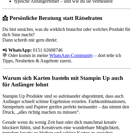
typische Anfängerfehler – und wie du sie vermeidest
📩 Persönliche Beratung statt Rätselraten
Du bist unsicher, was du wirklich brauchst oder welches Produkt für
dich Sinn macht?
Dann schreib mir gern direkt:
📲
WhatsApp:
0151 62608746
💬 Oder komm in meine
WhatsApp-Community
– dort teile ich
Tipps, Neuheiten & Angebote zuerst.
Warum sich Karten basteln mit Stampin Up auch
für Anfänger lohnt
Stampin Up Produkte sind so aufeinander abgestimmt, dass auch
Anfänger schnell schöne Ergebnisse erzielen. Farbkombinationen,
Stempelsets und Papiere greifen perfekt ineinander – das nimmt den
Druck, „alles richtig machen zu müssen“.
Gerade wenn du wenig Zeit hast oder dich manchmal kreativ
blockiert fühlst, sind Kreativsets eine wunderbare Möglichkeit,
trotzdem kreativ zu bleiben und schöne Karten zu gestalten.