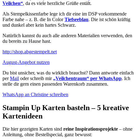
Veilchen“
, da es viele herzliche Grüße entält.
Als Stempelkissenfarbe lege ich dir eine im DSP vorkommende
Farbe nahe – z. B. die In Color
Tiefseeblau
. Die ist schön kräftig
und dunkel aber kein hartes Schwarz.
Natürlich kannst du auch alle anderen Materialien verwenden, den
du bereits zu Hause hast.
http://shop.abgestempelt.net
August-Angebot nutzen
Du bist unsicher, was du wirklich brauchst? Dann antworte einfach
per
Mail
oder schreib mir
„Veilchentraum“ per WhatsApp
. Ich
stelle dir gern einen passenden Warenkorb zusammen.
WhatsApp an Christine schreiben
Stampin Up Karten basteln – 5 kreative
Kartenideen
Die hier gezeigten Karten sind
reine Inspirationsprojekte
– ohne
Anleitung, ohne Bestellspecial, ganz bewusst: