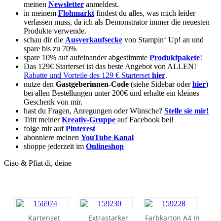
meinen
Newsletter
anmeldest.
in meinem
Flohmarkt
findest du alles, was mich leider
verlassen muss, da ich als Demonstrator immer die neuesten
Produkte verwende.
schau dir die
Ausverkaufsecke
von Stampin‘ Up! an und
spare bis zu 70%
spare 10% auf aufeinander abgestimmte
Produktpakete
!
Das 129€ Starterset ist das beste Angebot von ALLEN!
Rabatte und Vorteile des 129 € Starterset
hier
.
nutze den
Gastgeberinnen-Code
(siehe Sidebar oder
hier
)
bei allen Bestellungen unter 200€ und erhalte ein kleines
Geschenk von mir.
hast du Fragen, Anregungen oder Wünsche?
Stelle sie mir!
Tritt meiner
Kreativ-Gruppe
auf Facebook bei!
folge mir auf
Pinterest
abonniere meinen
YouTube Kanal
shoppe jederzeit im
Onlineshop
Ciao & Pfiat di, deine
Kartenset
Extrastarker
Farbkarton A4 In