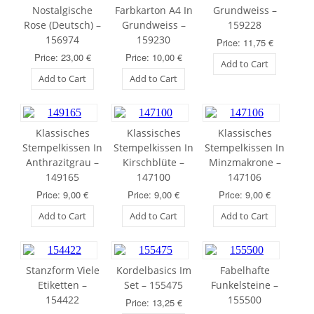
Nostalgische
Farbkarton A4 In
Grundweiss –
Rose (Deutsch) –
Grundweiss –
159228
156974
159230
Price: 11,75 €
Price: 23,00 €
Price: 10,00 €
Add to Cart
Add to Cart
Add to Cart
Klassisches
Klassisches
Klassisches
Stempelkissen In
Stempelkissen In
Stempelkissen In
Anthrazitgrau –
Kirschblüte –
Minzmakrone –
149165
147100
147106
Price: 9,00 €
Price: 9,00 €
Price: 9,00 €
Add to Cart
Add to Cart
Add to Cart
Stanzform Viele
Kordelbasics Im
Fabelhafte
Etiketten –
Set – 155475
Funkelsteine –
154422
155500
Price: 13,25 €