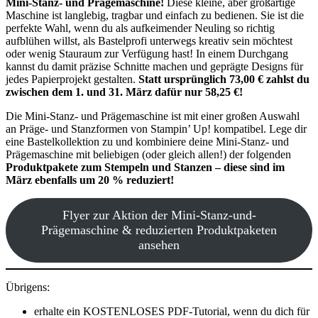
Mini-Stanz- und Prägemaschine!
Diese kleine, aber großartige
Maschine ist langlebig, tragbar und einfach zu bedienen. Sie ist die
perfekte Wahl, wenn du als aufkeimender Neuling so richtig
aufblühen willst, als Bastelprofi unterwegs kreativ sein möchtest
oder wenig Stauraum zur Verfügung hast! In einem Durchgang
kannst du damit präzise Schnitte machen und geprägte Designs für
jedes Papierprojekt gestalten.
Statt ursprünglich 73,00 € zahlst du
zwischen dem 1. und 31. März dafür nur 58,25 €!
Die Mini-Stanz- und Prägemaschine ist mit einer großen Auswahl
an Präge- und Stanzformen von Stampin’ Up! kompatibel. Lege dir
eine Bastelkollektion zu und kombiniere deine Mini-Stanz- und
Prägemaschine mit beliebigen (oder gleich allen!) der folgenden
Produktpakete zum Stempeln und Stanzen – diese sind im
März ebenfalls um 20 % reduziert!
Flyer zur Aktion der Mini-Stanz-und-
Prägemaschine & reduzierten Produktpaketen
ansehen
Übrigens:
erhalte ein KOSTENLOSES PDF-Tutorial, wenn du dich für