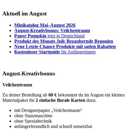
Aktuell im August
Minikatalog Mai–August 2026
August-Kreativbonus: Veilchentraum
Paper Pumpkin
jetzt in Deutschland
Produkt des Monats Juli: Bezaubernde Begonien
Neue Letzte Chance Produkte mit satten Rabatten
Kostenloser Startguide
für Anfängerinnen
August-Kreativbonus
Veilchentraum
Zu deiner Bestellung ab
60 €
bekommst du im August ein kleines
Materialpaket für
2 einfache florale Karten
dazu.
mit Designerpapier „Veilchentraum“
ohne Stanzmaschine
ohne Spezialtechnik
anfängerfreundlich und schnell umsetzbar