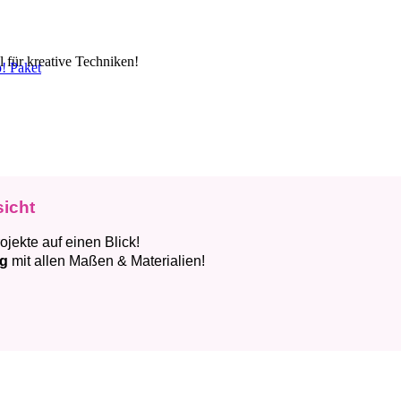
l für kreative Techniken!
p! Paket
sicht
ojekte auf einen Blick!
ng
mit allen Maßen & Materialien!