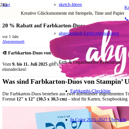
sketch-Ideen
Start
Ko
Aktionen und Angebote
Kreative Glücksmomente mit Stempeln, Tinte und Papier
20 % Rabatt auf Farbkarton-Duos – nur vom 9. bis 11. Juli bei Stampin’ Up!
📞
20 % Rabatt auf Farbkarton-Duos – nur vom 9. bis 11
abgestempelt Farbkombinationen
vor 1 Jahr
Abgestempelt
🎨 Farbkarton-Duos von Stampin‘ Up! – Jetzt 20 % günstiger!
Farb-& Organisations-Ressourcen
Vom
9. bis 11. Juli 2025
gibt’s bei Stampin’ Up!
20 % Rabatt auf a
einzudecken!
Was sind Farbkarton-Duos von Stampin’ 
Farbkombi-Checkliste
Die Farbkarton-Duos bestehen aus zwei aufeinander abgestimmten Tön
Format
12″ x 12″ (30,5 x 30,5 cm)
– ideal für Karten, Scrapbooking
In Color 2025–2027 Übersicht