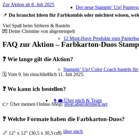
Zur Aktion ab 8. Juli 2025
Der neue Stampin‘ Up! Papiers
📌
Du brauchst Ideen für Farbkombis oder möchtest wissen, wel
Viel Spaß beim Stöbern & Basteln
💌 Deine Christine von abgestempelt
12 Must-Have Produkte zum Papierbas
FAQ zur Aktion – Farbkarton-Duos Stamp
❓ Wie lange gilt die Aktion?
Stampin‘ Up! Color Coach basteln für
🗓️ Vom 9. bis einschließlich 11. Juli 2025.
❓ Wo kann ich bestellen?
👩‍💼 Über mich & Team
👉 Über meinen Online-Shop:
shop.abgestempelt.net
❓ Welche Formate haben die Farbkarton-Duos?
über mich
📏 12″ x 12″ (30,5 x 30,5 cm)