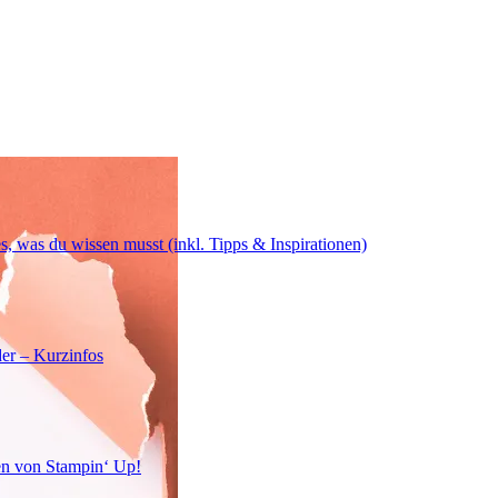
s, was du wissen musst (inkl. Tipps & Inspirationen)
er – Kurzinfos
en von Stampin‘ Up!