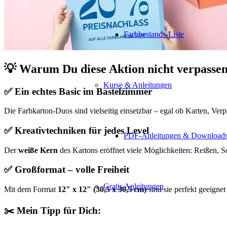
Farbbestands-Liste
💡 Warum Du diese Aktion nicht verpassen 
Kurse & Anleitungen
✅ Ein echtes Basic im Bastelzimmer
Die Farbkarton-Duos sind vielseitig einsetzbar – egal ob Karten, V
✅ Kreativtechniken für jedes Level
PDF-Anleitungen & Download
Der
weiße Kern
des Kartons eröffnet viele Möglichkeiten: Reißen, Sc
✅ Großformat – volle Freiheit
Gratis Anleitungen
Mit dem Format
12″ x 12″ (30,5 x 30,5 cm)
sind sie perfekt geeigne
✂️ Mein Tipp für Dich: