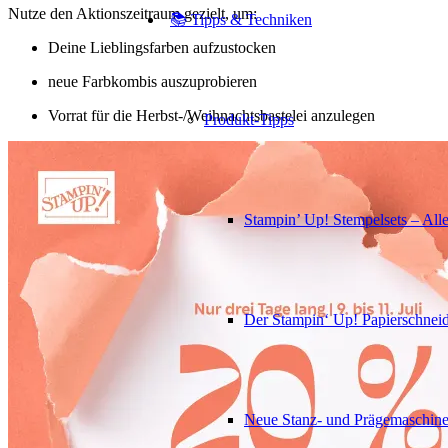
Nutze den Aktionszeitraum gezielt, um:
📚 Tipps & Techniken
Deine Lieblingsfarben aufzustocken
neue Farbkombis auszuprobieren
Vorrat für die Herbst-/Weihnachtsbastelei anzulegen
Produkt-Tipps
Stampin’ Up! Stempelsets – Alle
Der Stampin‘ Up! Papierschneid
Neue Stanz- und Prägemaschin