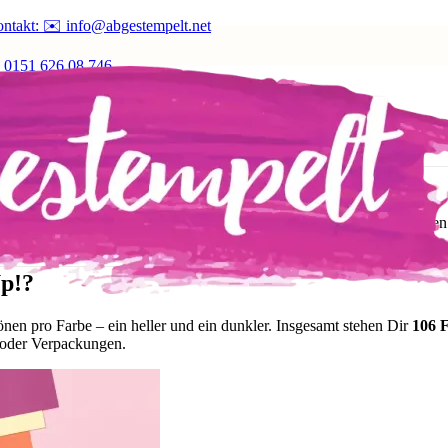
ntakt: ✉️ info@abgestempelt.net
 0151 626 08 746
. Juli bei Stampin’ Up!
lle Farbkarton-Duos
– eine fantastische Gelegenheit, um Dich mit de
Up!?
en pro Farbe – ein heller und ein dunkler. Insgesamt stehen Dir
106 
 oder Verpackungen.