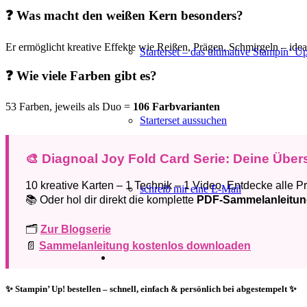
❓ Was macht den weißen Kern besonders?
Er ermöglicht kreative Effekte wie Reißen, Prägen, Schmirgeln – idea
Starterset – das ultimative Stampin‘ U
❓ Wie viele Farben gibt es?
53 Farben, jeweils als Duo =
106 Farbvarianten
Starterset aussuchen
🎨 Diagnoal Joy Fold Card Serie: Deine Über
10 kreative Karten – 1 Technik – 1 Video. Entdecke alle Pr
schreib mir eine E-Mail
📚 Oder hol dir direkt die komplette
PDF-Sammelanleitu
🗂️
Zur Blogserie
📄
Sammelanleitung kostenlos downloaden
✨
Stampin’ Up! bestellen – schnell, einfach & persönlich bei abgestempelt
✨