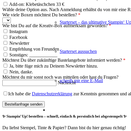
Add-on: Klebetäschchen 33 €
Wähle deine Option aus. Nach Anmeldung erhältst du von mir eine 
Wie viele Boxen möchtest Du bestellen?
*
Starterset – das ultimative Stampin‘ U
Wie bist Du auf die Kreativ-Box aufmerksam geworden?
*
Instagram
Facebook
Newsletter
Empfehlung von Freunden
Starterset aussuchen
Sonstiges: ____________
Möchtest Du über zukünftige Bastelangebote informiert werden?
*
Ja, bitte füge mich zu Deinem Newsletter hinzu.
Nein, danke.
Möchtest du mir sonst noch was mitteilen oder hast du Fragen?
schreib mir eine E-Mail
Nachricht
Ich habe die
Datenschutzerklärung
zur Kenntnis genommen und akz
✨
Stampin’ Up! bestellen – schnell, einfach & persönlich bei abgestempelt
✨
Du liebst Stempel, Tinte & Papier? Dann bist du hier genau richtig!