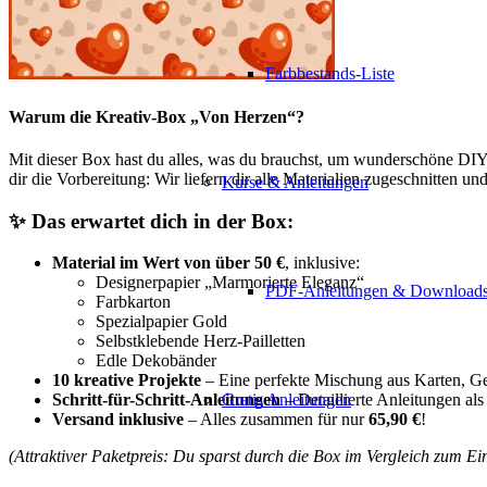
Farbbestands-Liste
Warum die Kreativ-Box „Von Herzen“?
Mit dieser Box hast du alles, was du brauchst, um wunderschöne DIY-P
dir die Vorbereitung: Wir liefern dir alle Materialien zugeschnitten un
Kurse & Anleitungen
✨
Das erwartet dich in der Box:
Material im Wert von über 50 €
, inklusive:
Designerpapier „Marmorierte Eleganz“
PDF-Anleitungen & Download
Farbkarton
Spezialpapier Gold
Selbstklebende Herz-Pailletten
Edle Dekobänder
10 kreative Projekte
– Eine perfekte Mischung aus Karten, 
Gratis Anleitungen
Schritt-für-Schritt-Anleitungen
– Detaillierte Anleitungen als
Versand inklusive
– Alles zusammen für nur
65,90 €
!
(Attraktiver Paketpreis: Du sparst durch die Box im Vergleich zum Ein