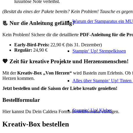
luxuriöse Note verleihst.
(Besitzt du eines der Pakete bereits? Kein Problem! Tausche es gege
Warum der Stamparatus ein M
📃
Nur die Anleitung gefällig?
Kein Problem! Sichere dir die detaillierte
PDF-Anleitung für die Pr
Early-Bird-Preis:
22,90 € (bis 31. Dezember)
Regulär:
24,90 €
Stampin‘ Up! Stempelkissen
💖
Zeit für kreative Projekte und Herzensmenschen!
Mit der
Kreativ-Box „Von Herzen“
wird Basteln zum Erlebnis. Ob fü
Herzen kommen.
Alles über Stampin‘ Up! Tinte
Jetzt bestellen und die Saison der Liebe kreativ genießen!
Bestellformular
Stampin‘ Up! Kleber
Hier kannst Du Dein Caldera Forms-Bestellformular einfügen.
Kreativ-Box bestellen