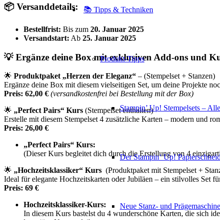
📦
Versanddetails:
📚 Tipps & Techniken
Bestellfrist:
Bis zum
20. Januar 2025
Versandstart:
Ab
25. Januar 2025
💡
Ergänze deine Box mit exklusiven Add-ons und Ku
Produkt-Tipps
🌟
Produktpaket „Herzen der Eleganz“
– (Stempelset + Stanzen)
Ergänze deine Box mit diesem vielseitigen Set, um deine Projekte noch
Preis: 62,00 €
(versandkostenfrei bei Bestellung mit der Box)
Stampin’ Up! Stempelsets – Alle
🌟
„Perfect Pairs“ Kurs
(Stempelset enthalten)
Erstelle mit diesem Stempelset 4 zusätzliche Karten – modern und ro
Preis: 26,00 €
„Perfect Pairs“ Kurs:
(Dieser Kurs begleitet dich durch die Erstellung von 4 einziga
Der Stampin‘ Up! Papierschneid
🌟
„Hochzeitsklassiker“ Kurs
(Produktpaket mit Stempelset + Stanz
Ideal für elegante Hochzeitskarten oder Jubiläen – ein stilvolles Set f
Preis: 69
€
Hochzeitsklassiker-Kurs:
Neue Stanz- und Prägemaschin
In diesem Kurs bastelst du 4 wunderschöne Karten, die sich ide