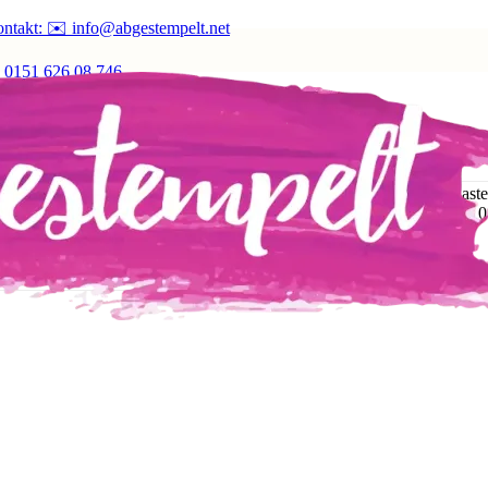
ntakt: ✉️ info@abgestempelt.net
 0151 626 08 746
ie Saison der Liebe! 💖
n? Meine neue
Kreativ-Box „Von Herzen“
ist da – perfekt für alle Bas
änger oder Bastelprofi bist: Mit dieser Box gelingen dir mühelos 10