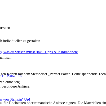
rsen:
 individueller zu gestalten.
s, was du wissen musst (inkl. Tipps & Inspirationen)
mantisch!
rtigen Karten mit dem Stempelset „Perfect Pairs“. Lerne spannende Tech
er – Kurzinfos
en enthalten)
ür besondere Anlässe.
en von Stampin‘ Up!
al für Hochzeiten oder romantische Anlässe eignen. Die Materialien sin