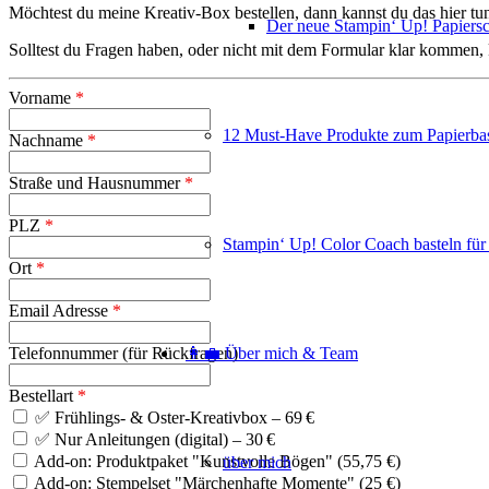
Möchtest du meine Kreativ-Box bestellen, dann kannst du das hier tun.
Der neue Stampin‘ Up! Papiers
Solltest du Fragen haben, oder nicht mit dem Formular klar kommen,
Vorname
*
12 Must-Have Produkte zum Papierbas
Nachname
*
Straße und Hausnummer
*
PLZ
*
Stampin‘ Up! Color Coach basteln für
Ort
*
Email Adresse
*
👩‍💼 Über mich & Team
Telefonnummer (für Rückfragen)
Bestellart
*
✅ Frühlings- & Oster-Kreativbox – 69 €
✅ Nur Anleitungen (digital) – 30 €
Add-on: Produktpaket "Kunstvolle Bögen" (55,75 €)
über mich
Add-on: Stempelset "Märchenhafte Momente" (25 €)