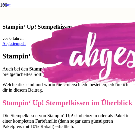
Start
Papierbasteln Zubehör
Stampin‘ Up! Stempelkissen
Stampin‘ Up! Stempelkissen
vor 6 Jahren
Abgestempelt
Stampin‘ Up! Stempelkissen
Auch bei den
Stampin‘ Up! Stempelkissen
, steht dir ein
breitgefächertes Sortiment mit allerlei Farben zur Auswahl.
Welche dies sind und worin die Unterschiede bestehen, erkläre ich
dir in diesem Beitrag.
Stampin‘ Up! Stempelkissen im Überblick
Die Stempelkissen von Stampin‘ Up! sind einzeln oder als Paket in
einer kompletten Farbfamilie (dann sogar zum günstigeren
Paketpreis mit 10% Rabatt) erhältlich.